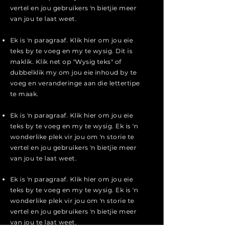
vertel en jou gebruikers 'n bietjie meer
van jou te laat weet.
Ek is 'n paragraaf. Klik hier om jou eie
teks by te voeg en my te wysig. Dit is
maklik. Klik net op "Wysig teks" of
dubbelklik my om jou eie inhoud by te
voeg en veranderinge aan die lettertipe
te maak.
Ek is 'n paragraaf. Klik hier om jou eie
teks by te voeg en my te wysig. Ek is 'n
wonderlike plek vir jou om 'n storie te
vertel en jou gebruikers 'n bietjie meer
van jou te laat weet.
Ek is 'n paragraaf. Klik hier om jou eie
teks by te voeg en my te wysig. Ek is 'n
wonderlike plek vir jou om 'n storie te
vertel en jou gebruikers 'n bietjie meer
van jou te laat weet.