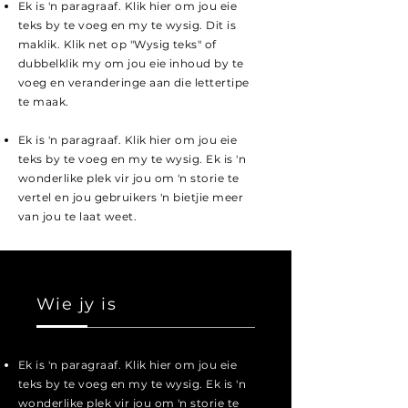
Ek is 'n paragraaf. Klik hier om jou eie
teks by te voeg en my te wysig. Dit is
maklik. Klik net op "Wysig teks" of
dubbelklik my om jou eie inhoud by te
voeg en veranderinge aan die lettertipe
te maak.
Ek is 'n paragraaf. Klik hier om jou eie
teks by te voeg en my te wysig. Ek is 'n
wonderlike plek vir jou om 'n storie te
vertel en jou gebruikers 'n bietjie meer
van jou te laat weet.
Wie jy is
Ek is 'n paragraaf. Klik hier om jou eie
teks by te voeg en my te wysig. Ek is 'n
wonderlike plek vir jou om 'n storie te