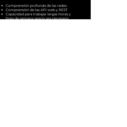
Comprensión profunda de las redes.
Comprensión de las API web y REST
Capacidad para trabajar largas horas y
fines de semana según sea necesario.
Aplicar
©
2019-2021
ADNi
iDNA es una aplicación y un servicio exclusivo
de mensajería encriptada
Omnipotente
comunicación,
transformando
la mensajería
Empresa