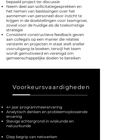
bepaald project ter discussie
Neem deel aan sollicitatiegesprekken en
het nemen van beslissingen over het
aannemen van personeel door inzicht te
krijgen in de doelstellingen voor teamgroei,
zowel voor de huidige als de toekomstige
strategie
Consistent constructieve feedback geven
aan collega's op een manier die relaties
versterkt en projecten in staat stelt sneller
vooruitgang te boeken, terwijl het team
wordt gemotiveerd en verenigd om
gemeenschappelijke doelen te bereiken
Voorkeursvaardigheden
4+ jaar programmeerervaring
Analytisch denken en probleemoplossende
ervaring
Stevige achtergrond in wiskunde en
natuurkunde
Diep begrip van netwerken