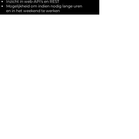
Inzicht in web-API's en REST
Mogelijkheid om indien nodig lange uren
en in het weekend te werken
Toepassen
©
2019-2021
iDNA
iDNA is een exclusieve versleutelde berichten-
app en service
Almachtig
communicatie,
het transformeren
van berichten
Bedrijf
carrières