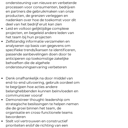
ondersteuning van nieuwe en verbeterde
processen voor consumenten, bedrijven
en partners die gebruikmaken van onze
producten, de grenzen verleggen en
nadenken over hoe de toekomst voor dit
deel van het bedrijf eruit kan zien
Leid en voltooi gelijktijdige complexe
projecten, en begeleid andere leden van
het team bij hun projecten
Zelfstandig informatie verzamelen en
analyseren op basis van gegevens om
specifieke trends/kansen te identificeren,
passende aanbevelingen doen door te
anticiperen op toekomstige zakelijke
behoeften die de algehele
ondersteuningservaring verbeteren
Denk onafhankelijk na door middel van
end-to-end uitvoering, gebruik oordeel om
te begrijpen hoe acties andere
belanghebbenden kunnen beïnvloeden en
communiceer vooraf
Demonstreer thought-leadership om
strategische beslissingen te helpen nemen
die de groei binnen het team, de
organisatie en cross-functionele teams
bevorderen
Stelt vol vertrouwen en constructief
prioriteiten en/of de richting van een