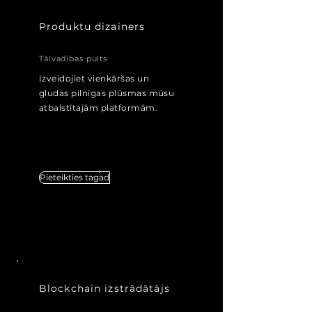
Produktu dizainers
Tālvadības pults
Izveidojiet vienkāršas un
gludas pilnīgas plūsmas mūsu
atbalstītajām platformām.
elegants mūsu atbalstītajām
platformām
Pieteikties tagad
Blockchain izstrādātājs