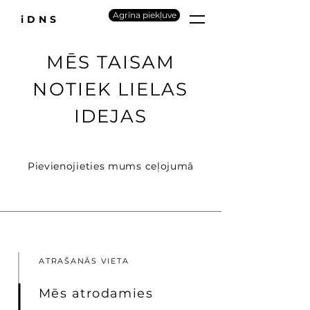
Agrīna piekļuve
iDNS
MĒS TAISAM
NOTIEK LIELAS
IDEJAS
Pievienojieties mums ceļojumā
ATRAŠANĀS VIETA
Mēs atrodamies