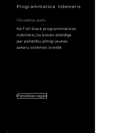
Programmatūra
Inženieris
Tālvadības pults
Kā Full-Stack programmatūras
inženieris jūs būsiet atbildīgs
par palīdzību pilnīgi jaunas
sakaru sistēmas izveidē.
Pieteikties tagad