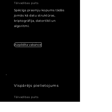
Tālvadības pults
Spēcīgs prasmju kopums tādās
jomās kā datu struktūras,
kriptogrāfija, datortīkli un
algoritmi.
Aizpildīta vakance
Vispārējs pielietojums
Tālvadības pults
Vai vēlaties pievienoties mūsu
centieniem revolucionizēt