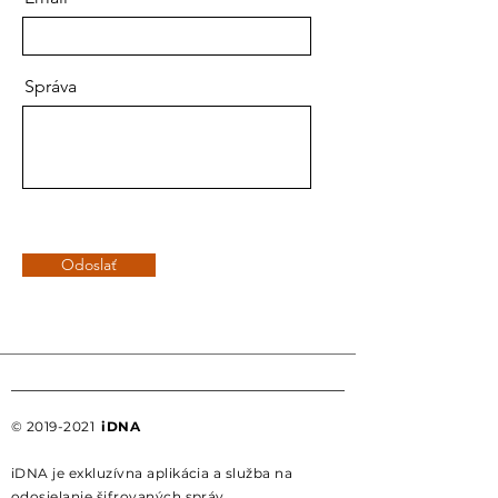
Správa
Odoslať
©
2019-2021
iDNA
iDNA je exkluzívna aplikácia a služba na
odosielanie šifrovaných správ