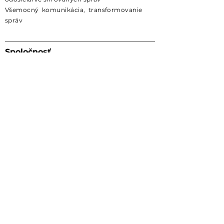
Všemocný
komunikácia,
transformovanie
správ
Spoločnosť
Kariéra
Podmienky a zásady ochrany
osobných údajov
Stiahnuť ▼
Android
iPhone
Sociálne
Twitter
Instagram
Nesúlad
LinkedIn
Pomoc