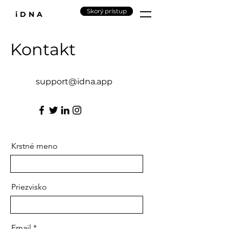
Skorý prístup
iDNA
Kontakt
support@idna.app
Krstné meno
Priezvisko
Email